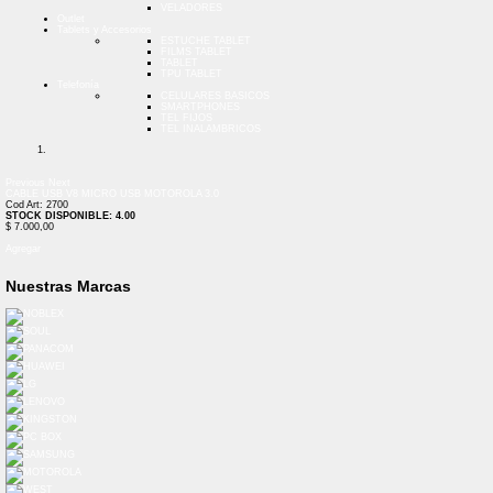
VELADORES
Outlet
Tablets y Accesorios
ESTUCHE TABLET
FILMS TABLET
TABLET
TPU TABLET
Telefonía
CELULARES BASICOS
SMARTPHONES
TEL FIJOS
TEL INALAMBRICOS
Previous
Next
CABLE USB V8 MICRO USB MOTOROLA 3.0
Cod Art: 2700
STOCK DISPONIBLE: 4.00
$ 7.000,00
Agregar
Nuestras Marcas