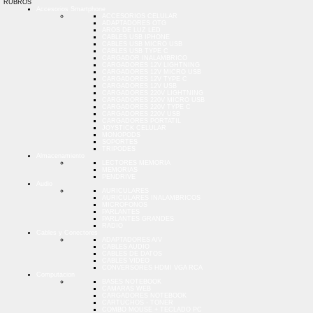
RUBROS
Accesorios Smartphone
ACCESORIOS CELULAR
ADAPTADORES OTG
AROS DE LUZ LED
CABLES USB IPHONE
CABLES USB MICRO USB
CABLES USB TYPE C
CARGADOR INALAMBRICO
CARGADORES 12V LIGHTNING
CARGADORES 12V MICRO USB
CARGADORES 12V TYPE C
CARGADORES 12V USB
CARGADORES 220V LIGHTNING
CARGADORES 220V MICRO USB
CARGADORES 220V TYPE C
CARGADORES 220V USB
CARGADORES PORTATIL
JOYSTICK CELULAR
MONOPODS
SOPORTES
TRIPODES
Almacenamiento
LECTORES MEMORIA
MEMORIAS
PENDRIVE
Audio
AURICULARES
AURICULARES INALAMBRICOS
MICROFONOS
PARLANTES
PARLANTES GRANDES
RADIO
Cables y Conectores
ADAPTADORES A/V
CABLES AUDIO
CABLES DE DATOS
CABLES VIDEO
CONVERSORES HDMI VGA RCA
Computacion
BASES NOTEBOOK
CAMARAS WEB
CARGADORES NOTEBOOK
CARTUCHOS - TONER
COMBO MOUSE + TECLADO PC