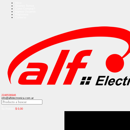
Inicio
Quienes Somos
Como Comprar?
Ingreso Usuarios
Regístrese
Contacto
2246536946
info@alfelectronica.com.ar
0
Su Pedido:
$
0,00