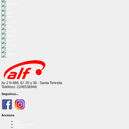
Av 2 N 886. E/. 35 y 36 - Santa Teresita
Teléfono: 2246536946
Seguinos...
Accesos
Inicio
Quienes Somos
Registro