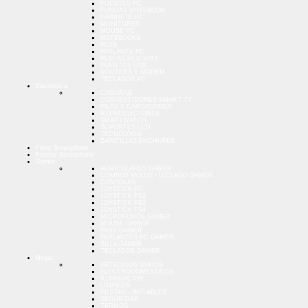
FUENTES PC
FUNDAS NOTEBOOK
GABINETE PC
MONITORES
MOUSE PC
NOTEBOOKS
PADS
PARLANTE PC
PLACAS RED WIFI
PUERTOS USB
ROUTERS Y MODEM
TECLADOS PC
Electrónica
CAMARAS
CONVERTIDORES SMART TV
PILAS Y CARGADORES
REPRODUCTORES
SMARTWATCH
SOPORTES LCD
TECNOLOGIA
ZAPATILLAS ENCHUFES
Films Smartphone
Fundas Smartphone
Gamer
AURICULARES GAMER
COMBOS MOUSE+TECLADO GAMER
CONSOLAS
JOYSTICK PC
JOYSTICK PS2
JOYSTICK PS3
JOYSTICK PS4
MICROFONOS GAMER
MOUSE GAMER
PADS GAMER
PARLANTES PC GAMER
SILLA GAMER
TECLADOS GAMER
Hogar
ARTICULOS VARIOS
ELECTRODOMESTICOS
ILUMINACION
LIMPIEZA
PILETAS - INFLABLES
SEGURIDAD
TERMOS