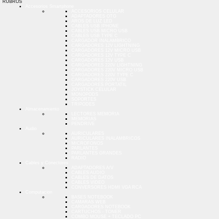
RUBROS
Accesorios Smartphone
ACCESORIOS CELULAR
ADAPTADORES OTG
AROS DE LUZ LED
CABLES USB IPHONE
CABLES USB MICRO USB
CABLES USB TYPE C
CARGADOR INALAMBRICO
CARGADORES 12V LIGHTNING
CARGADORES 12V MICRO USB
CARGADORES 12V TYPE C
CARGADORES 12V USB
CARGADORES 220V LIGHTNING
CARGADORES 220V MICRO USB
CARGADORES 220V TYPE C
CARGADORES 220V USB
CARGADORES PORTATIL
JOYSTICK CELULAR
MONOPODS
SOPORTES
TRIPODES
Almacenamiento
LECTORES MEMORIA
MEMORIAS
PENDRIVE
Audio
AURICULARES
AURICULARES INALAMBRICOS
MICROFONOS
PARLANTES
PARLANTES GRANDES
RADIO
Cables y Conectores
ADAPTADORES A/V
CABLES AUDIO
CABLES DE DATOS
CABLES VIDEO
CONVERSORES HDMI VGA RCA
Computacion
BASES NOTEBOOK
CAMARAS WEB
CARGADORES NOTEBOOK
CARTUCHOS - TONER
COMBO MOUSE + TECLADO PC