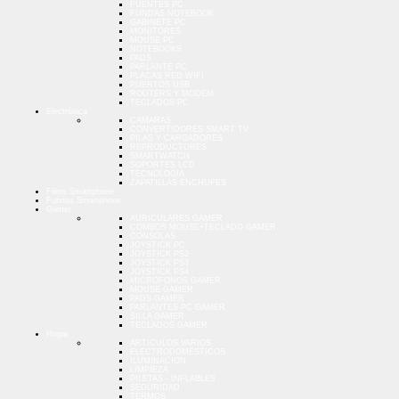
FUENTES PC
FUNDAS NOTEBOOK
GABINETE PC
MONITORES
MOUSE PC
NOTEBOOKS
PADS
PARLANTE PC
PLACAS RED WIFI
PUERTOS USB
ROUTERS Y MODEM
TECLADOS PC
Electrónica
CAMARAS
CONVERTIDORES SMART TV
PILAS Y CARGADORES
REPRODUCTORES
SMARTWATCH
SOPORTES LCD
TECNOLOGIA
ZAPATILLAS ENCHUFES
Films Smartphone
Fundas Smartphone
Gamer
AURICULARES GAMER
COMBOS MOUSE+TECLADO GAMER
CONSOLAS
JOYSTICK PC
JOYSTICK PS2
JOYSTICK PS3
JOYSTICK PS4
MICROFONOS GAMER
MOUSE GAMER
PADS GAMER
PARLANTES PC GAMER
SILLA GAMER
TECLADOS GAMER
Hogar
ARTICULOS VARIOS
ELECTRODOMESTICOS
ILUMINACION
LIMPIEZA
PILETAS - INFLABLES
SEGURIDAD
TERMOS