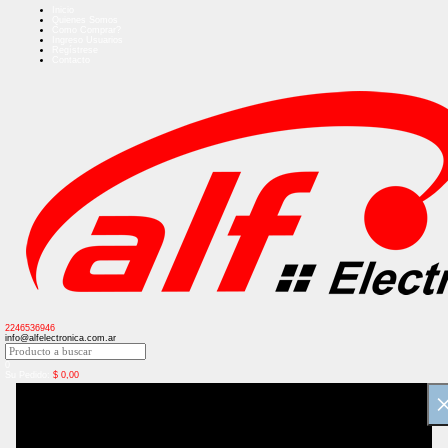
Inicio
Quienes Somos
Como Comprar?
Ingreso Usuarios
Regístrese
Contacto
2246536946
info@alfelectronica.com.ar
0
Su Pedido:
$
0,00