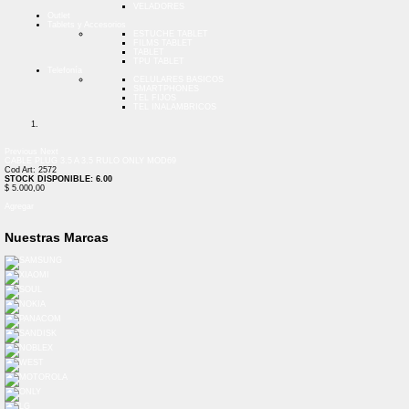
VELADORES
Outlet
Tablets y Accesorios
ESTUCHE TABLET
FILMS TABLET
TABLET
TPU TABLET
Telefonía
CELULARES BASICOS
SMARTPHONES
TEL FIJOS
TEL INALAMBRICOS
Previous
Next
CABLE PLUG 3.5 A 3.5 RULO ONLY MOD69
Cod Art: 2572
STOCK DISPONIBLE: 6.00
$ 5.000,00
Agregar
Nuestras Marcas