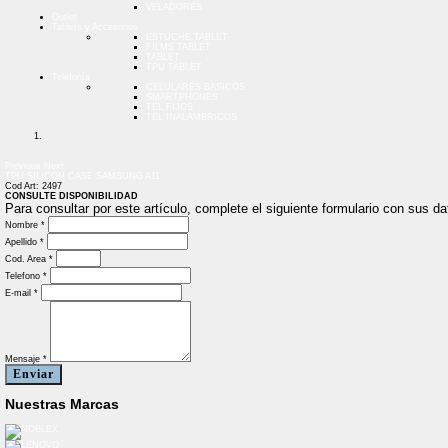
VELADORES
Outlet
Tablets y Accesorios
ESTUCHE TABLET
FILMS TABLET
TABLET
TPU TABLET
Telefonía
CELULARES BASICOS
SMARTPHONES
TEL FIJOS
TEL INALAMBRICOS
Previous
Next
TPU SILICON CASE SAMSUNG A11
Cod Art: 2497
CONSULTE DISPONIBILIDAD
Para consultar por este artículo, complete el siguiente formulario con sus 
Nombre *
Apellido *
Cod. Area *
Telefono *
E-mail *
Mensaje *
Enviar
Nuestras Marcas