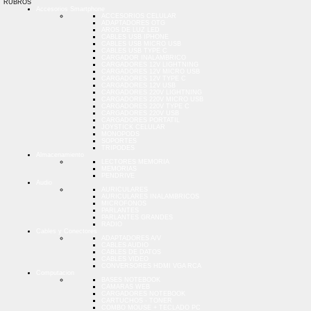
RUBROS
Accesorios Smartphone
ACCESORIOS CELULAR
ADAPTADORES OTG
AROS DE LUZ LED
CABLES USB IPHONE
CABLES USB MICRO USB
CABLES USB TYPE C
CARGADOR INALAMBRICO
CARGADORES 12V LIGHTNING
CARGADORES 12V MICRO USB
CARGADORES 12V TYPE C
CARGADORES 12V USB
CARGADORES 220V LIGHTNING
CARGADORES 220V MICRO USB
CARGADORES 220V TYPE C
CARGADORES 220V USB
CARGADORES PORTATIL
JOYSTICK CELULAR
MONOPODS
SOPORTES
TRIPODES
Almacenamiento
LECTORES MEMORIA
MEMORIAS
PENDRIVE
Audio
AURICULARES
AURICULARES INALAMBRICOS
MICROFONOS
PARLANTES
PARLANTES GRANDES
RADIO
Cables y Conectores
ADAPTADORES A/V
CABLES AUDIO
CABLES DE DATOS
CABLES VIDEO
CONVERSORES HDMI VGA RCA
Computacion
BASES NOTEBOOK
CAMARAS WEB
CARGADORES NOTEBOOK
CARTUCHOS - TONER
COMBO MOUSE + TECLADO PC