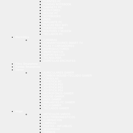
FUENTES PC
FUNDAS NOTEBOOK
GABINETE PC
MONITORES
MOUSE PC
NOTEBOOKS
PADS
PARLANTE PC
PLACAS RED WIFI
PUERTOS USB
ROUTERS Y MODEM
TECLADOS PC
Electrónica
CAMARAS
CONVERTIDORES SMART TV
PILAS Y CARGADORES
REPRODUCTORES
SMARTWATCH
SOPORTES LCD
TECNOLOGIA
ZAPATILLAS ENCHUFES
Films Smartphone
Fundas Smartphone
Gamer
AURICULARES GAMER
COMBOS MOUSE+TECLADO GAMER
CONSOLAS
JOYSTICK PC
JOYSTICK PS2
JOYSTICK PS3
JOYSTICK PS4
MICROFONOS GAMER
MOUSE GAMER
PADS GAMER
PARLANTES PC GAMER
SILLA GAMER
TECLADOS GAMER
Hogar
ARTICULOS VARIOS
ELECTRODOMESTICOS
ILUMINACION
LIMPIEZA
PILETAS - INFLABLES
SEGURIDAD
TERMOS