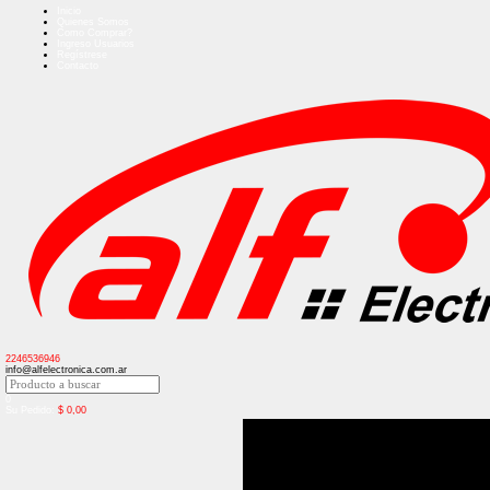
Inicio
Quienes Somos
Como Comprar?
Ingreso Usuarios
Regístrese
Contacto
2246536946
info@alfelectronica.com.ar
0
Su Pedido:
$
0,00