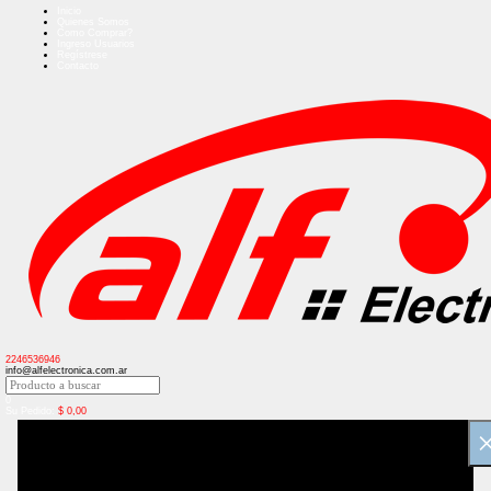
Inicio
Quienes Somos
Como Comprar?
Ingreso Usuarios
Regístrese
Contacto
2246536946
info@alfelectronica.com.ar
0
Su Pedido:
$
0,00