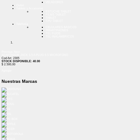
VELADORES
Outlet
Tablets y Accesorios
ESTUCHE TABLET
FILMS TABLET
TABLET
TPU TABLET
Telefonía
CELULARES BASICOS
SMARTPHONES
TEL FIJOS
TEL INALAMBRICOS
Previous
Next
ADAPTADOR JACK 3.5 A PLUG 6.5 MICROFONO
Cod Art: 2305
STOCK DISPONIBLE: 40.00
$ 2.500,00
Agregar
Nuestras Marcas