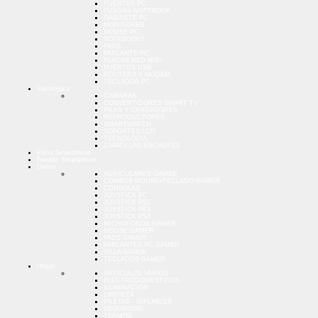
FUENTES PC
FUNDAS NOTEBOOK
GABINETE PC
MONITORES
MOUSE PC
NOTEBOOKS
PADS
PARLANTE PC
PLACAS RED WIFI
PUERTOS USB
ROUTERS Y MODEM
TECLADOS PC
Electrónica
CAMARAS
CONVERTIDORES SMART TV
PILAS Y CARGADORES
REPRODUCTORES
SMARTWATCH
SOPORTES LCD
TECNOLOGIA
ZAPATILLAS ENCHUFES
Films Smartphone
Fundas Smartphone
Gamer
AURICULARES GAMER
COMBOS MOUSE+TECLADO GAMER
CONSOLAS
JOYSTICK PC
JOYSTICK PS2
JOYSTICK PS3
JOYSTICK PS4
MICROFONOS GAMER
MOUSE GAMER
PADS GAMER
PARLANTES PC GAMER
SILLA GAMER
TECLADOS GAMER
Hogar
ARTICULOS VARIOS
ELECTRODOMESTICOS
ILUMINACION
LIMPIEZA
PILETAS - INFLABLES
SEGURIDAD
TERMOS