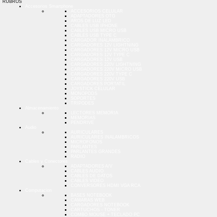
RUBROS
Accesorios Smartphone
ACCESORIOS CELULAR
ADAPTADORES OTG
AROS DE LUZ LED
CABLES USB IPHONE
CABLES USB MICRO USB
CABLES USB TYPE C
CARGADOR INALAMBRICO
CARGADORES 12V LIGHTNING
CARGADORES 12V MICRO USB
CARGADORES 12V TYPE C
CARGADORES 12V USB
CARGADORES 220V LIGHTNING
CARGADORES 220V MICRO USB
CARGADORES 220V TYPE C
CARGADORES 220V USB
CARGADORES PORTATIL
JOYSTICK CELULAR
MONOPODS
SOPORTES
TRIPODES
Almacenamiento
LECTORES MEMORIA
MEMORIAS
PENDRIVE
Audio
AURICULARES
AURICULARES INALAMBRICOS
MICROFONOS
PARLANTES
PARLANTES GRANDES
RADIO
Cables y Conectores
ADAPTADORES A/V
CABLES AUDIO
CABLES DE DATOS
CABLES VIDEO
CONVERSORES HDMI VGA RCA
Computacion
BASES NOTEBOOK
CAMARAS WEB
CARGADORES NOTEBOOK
CARTUCHOS - TONER
COMBO MOUSE + TECLADO PC