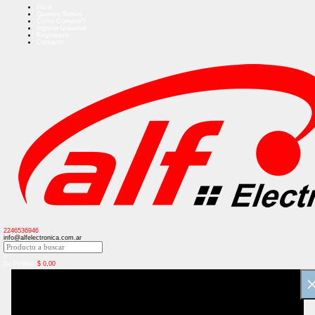
Inicio
Quienes Somos
Como Comprar?
Ingreso Usuarios
Regístrese
Contacto
2246536946
info@alfelectronica.com.ar
0
Su Pedido:
$
0,00