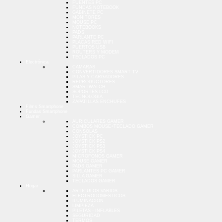
FUENTES PC
FUNDAS NOTEBOOK
GABINETE PC
MONITORES
MOUSE PC
NOTEBOOKS
PADS
PARLANTE PC
PLACAS RED WIFI
PUERTOS USB
ROUTERS Y MODEM
TECLADOS PC
Electrónica
CAMARAS
CONVERTIDORES SMART TV
PILAS Y CARGADORES
REPRODUCTORES
SMARTWATCH
SOPORTES LCD
TECNOLOGIA
ZAPATILLAS ENCHUFES
Films Smartphone
Fundas Smartphone
Gamer
AURICULARES GAMER
COMBOS MOUSE+TECLADO GAMER
CONSOLAS
JOYSTICK PC
JOYSTICK PS2
JOYSTICK PS3
JOYSTICK PS4
MICROFONOS GAMER
MOUSE GAMER
PADS GAMER
PARLANTES PC GAMER
SILLA GAMER
TECLADOS GAMER
Hogar
ARTICULOS VARIOS
ELECTRODOMESTICOS
ILUMINACION
LIMPIEZA
PILETAS - INFLABLES
SEGURIDAD
TERMOS