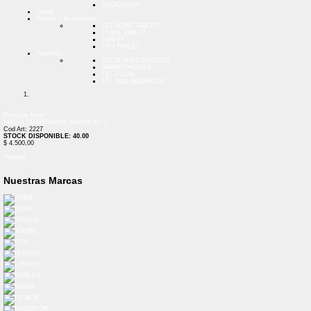
VELADORES
Outlet
Tablets y Accesorios
ESTUCHE TABLET
FILMS TABLET
TABLET
TPU TABLET
Telefonía
CELULARES BASICOS
SMARTPHONES
TEL FIJOS
TEL INALAMBRICOS
Previous
Next
MALLA SMARTBAND XIAOMI 6 / 7
Cod Art: 2227
STOCK DISPONIBLE: 40.00
$ 4.500,00
Agregar
Nuestras Marcas