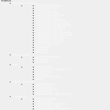
RUBROS
Accesorios Smartphone
ACCESORIOS CELULAR
ADAPTADORES OTG
AROS DE LUZ LED
CABLES USB IPHONE
CABLES USB MICRO USB
CABLES USB TYPE C
CARGADOR INALAMBRICO
CARGADORES 12V LIGHTNING
CARGADORES 12V MICRO USB
CARGADORES 12V TYPE C
CARGADORES 12V USB
CARGADORES 220V LIGHTNING
CARGADORES 220V MICRO USB
CARGADORES 220V TYPE C
CARGADORES 220V USB
CARGADORES PORTATIL
JOYSTICK CELULAR
MONOPODS
SOPORTES
TRIPODES
Almacenamiento
LECTORES MEMORIA
MEMORIAS
PENDRIVE
Audio
AURICULARES
AURICULARES INALAMBRICOS
MICROFONOS
PARLANTES
PARLANTES GRANDES
RADIO
Cables y Conectores
ADAPTADORES A/V
CABLES AUDIO
CABLES DE DATOS
CABLES VIDEO
CONVERSORES HDMI VGA RCA
Computacion
BASES NOTEBOOK
CAMARAS WEB
CARGADORES NOTEBOOK
CARTUCHOS - TONER
COMBO MOUSE + TECLADO PC