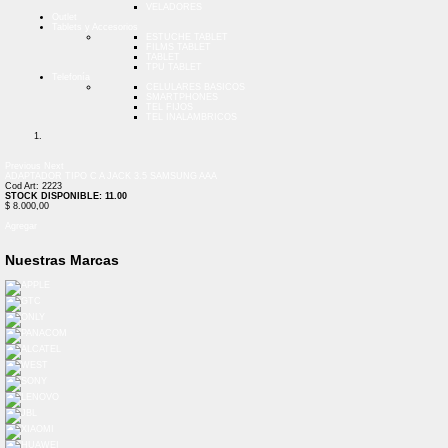
VELADORES
Outlet
Tablets y Accesorios
ESTUCHE TABLET
FILMS TABLET
TABLET
TPU TABLET
Telefonía
CELULARES BASICOS
SMARTPHONES
TEL FIJOS
TEL INALAMBRICOS
Previous
Next
ADAPTADOR TIPO C A JACK 3.5 SAMSUNG AAA
Cod Art: 2223
STOCK DISPONIBLE: 11.00
$ 8.000,00
Agregar
Nuestras Marcas