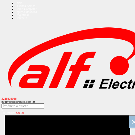
Inicio
Quienes Somos
Como Comprar?
Ingreso Usuarios
Regístrese
Contacto
2246536946
info@alfelectronica.com.ar
0
Su Pedido:
$
0,00