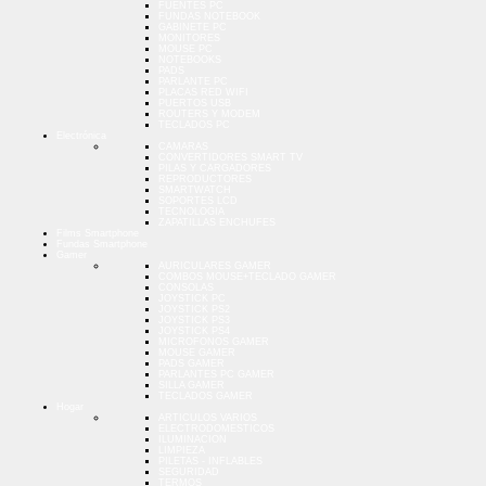
FUENTES PC
FUNDAS NOTEBOOK
GABINETE PC
MONITORES
MOUSE PC
NOTEBOOKS
PADS
PARLANTE PC
PLACAS RED WIFI
PUERTOS USB
ROUTERS Y MODEM
TECLADOS PC
Electrónica
CAMARAS
CONVERTIDORES SMART TV
PILAS Y CARGADORES
REPRODUCTORES
SMARTWATCH
SOPORTES LCD
TECNOLOGIA
ZAPATILLAS ENCHUFES
Films Smartphone
Fundas Smartphone
Gamer
AURICULARES GAMER
COMBOS MOUSE+TECLADO GAMER
CONSOLAS
JOYSTICK PC
JOYSTICK PS2
JOYSTICK PS3
JOYSTICK PS4
MICROFONOS GAMER
MOUSE GAMER
PADS GAMER
PARLANTES PC GAMER
SILLA GAMER
TECLADOS GAMER
Hogar
ARTICULOS VARIOS
ELECTRODOMESTICOS
ILUMINACION
LIMPIEZA
PILETAS - INFLABLES
SEGURIDAD
TERMOS