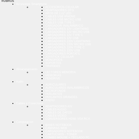
RUBROS
Accesorios Smartphone
ACCESORIOS CELULAR
ADAPTADORES OTG
AROS DE LUZ LED
CABLES USB IPHONE
CABLES USB MICRO USB
CABLES USB TYPE C
CARGADOR INALAMBRICO
CARGADORES 12V LIGHTNING
CARGADORES 12V MICRO USB
CARGADORES 12V TYPE C
CARGADORES 12V USB
CARGADORES 220V LIGHTNING
CARGADORES 220V MICRO USB
CARGADORES 220V TYPE C
CARGADORES 220V USB
CARGADORES PORTATIL
JOYSTICK CELULAR
MONOPODS
SOPORTES
TRIPODES
Almacenamiento
LECTORES MEMORIA
MEMORIAS
PENDRIVE
Audio
AURICULARES
AURICULARES INALAMBRICOS
MICROFONOS
PARLANTES
PARLANTES GRANDES
RADIO
Cables y Conectores
ADAPTADORES A/V
CABLES AUDIO
CABLES DE DATOS
CABLES VIDEO
CONVERSORES HDMI VGA RCA
Computacion
BASES NOTEBOOK
CAMARAS WEB
CARGADORES NOTEBOOK
CARTUCHOS - TONER
COMBO MOUSE + TECLADO PC