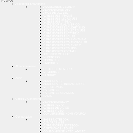
RUBROS
Accesorios Smartphone
ACCESORIOS CELULAR
ADAPTADORES OTG
AROS DE LUZ LED
CABLES USB IPHONE
CABLES USB MICRO USB
CABLES USB TYPE C
CARGADOR INALAMBRICO
CARGADORES 12V LIGHTNING
CARGADORES 12V MICRO USB
CARGADORES 12V TYPE C
CARGADORES 12V USB
CARGADORES 220V LIGHTNING
CARGADORES 220V MICRO USB
CARGADORES 220V TYPE C
CARGADORES 220V USB
CARGADORES PORTATIL
JOYSTICK CELULAR
MONOPODS
SOPORTES
TRIPODES
Almacenamiento
LECTORES MEMORIA
MEMORIAS
PENDRIVE
Audio
AURICULARES
AURICULARES INALAMBRICOS
MICROFONOS
PARLANTES
PARLANTES GRANDES
RADIO
Cables y Conectores
ADAPTADORES A/V
CABLES AUDIO
CABLES DE DATOS
CABLES VIDEO
CONVERSORES HDMI VGA RCA
Computacion
BASES NOTEBOOK
CAMARAS WEB
CARGADORES NOTEBOOK
CARTUCHOS - TONER
COMBO MOUSE + TECLADO PC