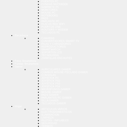
FUENTES PC
FUNDAS NOTEBOOK
GABINETE PC
MONITORES
MOUSE PC
NOTEBOOKS
PADS
PARLANTE PC
PLACAS RED WIFI
PUERTOS USB
ROUTERS Y MODEM
TECLADOS PC
Electrónica
CAMARAS
CONVERTIDORES SMART TV
PILAS Y CARGADORES
REPRODUCTORES
SMARTWATCH
SOPORTES LCD
TECNOLOGIA
ZAPATILLAS ENCHUFES
Films Smartphone
Fundas Smartphone
Gamer
AURICULARES GAMER
COMBOS MOUSE+TECLADO GAMER
CONSOLAS
JOYSTICK PC
JOYSTICK PS2
JOYSTICK PS3
JOYSTICK PS4
MICROFONOS GAMER
MOUSE GAMER
PADS GAMER
PARLANTES PC GAMER
SILLA GAMER
TECLADOS GAMER
Hogar
ARTICULOS VARIOS
ELECTRODOMESTICOS
ILUMINACION
LIMPIEZA
PILETAS - INFLABLES
SEGURIDAD
TERMOS