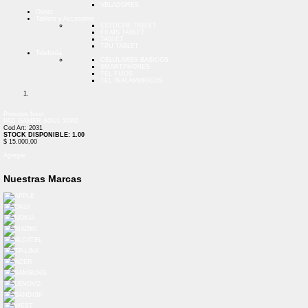
VELADORES
Outlet
Tablets y Accesorios
ESTUCHE TABLET
FILMS TABLET
TABLET
TPU TABLET
Telefonía
CELULARES BASICOS
SMARTPHONES
TEL FIJOS
TEL INALAMBRICOS
Previous
Next
PAD GAMER SOUL XPAD
Cod Art: 2031
STOCK DISPONIBLE: 1.00
$ 15.000,00
Agregar
Nuestras Marcas