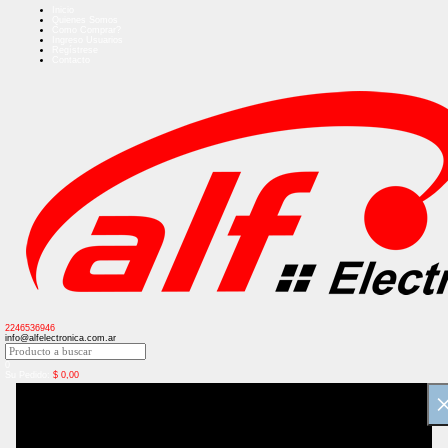
Inicio
Quienes Somos
Como Comprar?
Ingreso Usuarios
Regístrese
Contacto
2246536946
info@alfelectronica.com.ar
0
Su Pedido:
$
0,00