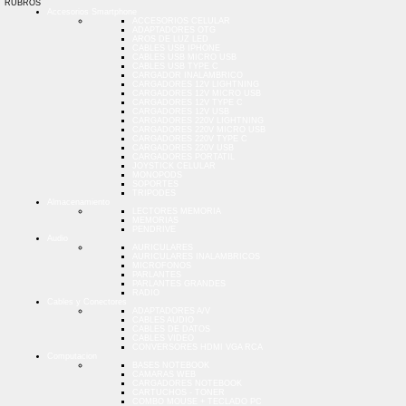
RUBROS
Accesorios Smartphone
ACCESORIOS CELULAR
ADAPTADORES OTG
AROS DE LUZ LED
CABLES USB IPHONE
CABLES USB MICRO USB
CABLES USB TYPE C
CARGADOR INALAMBRICO
CARGADORES 12V LIGHTNING
CARGADORES 12V MICRO USB
CARGADORES 12V TYPE C
CARGADORES 12V USB
CARGADORES 220V LIGHTNING
CARGADORES 220V MICRO USB
CARGADORES 220V TYPE C
CARGADORES 220V USB
CARGADORES PORTATIL
JOYSTICK CELULAR
MONOPODS
SOPORTES
TRIPODES
Almacenamiento
LECTORES MEMORIA
MEMORIAS
PENDRIVE
Audio
AURICULARES
AURICULARES INALAMBRICOS
MICROFONOS
PARLANTES
PARLANTES GRANDES
RADIO
Cables y Conectores
ADAPTADORES A/V
CABLES AUDIO
CABLES DE DATOS
CABLES VIDEO
CONVERSORES HDMI VGA RCA
Computacion
BASES NOTEBOOK
CAMARAS WEB
CARGADORES NOTEBOOK
CARTUCHOS - TONER
COMBO MOUSE + TECLADO PC