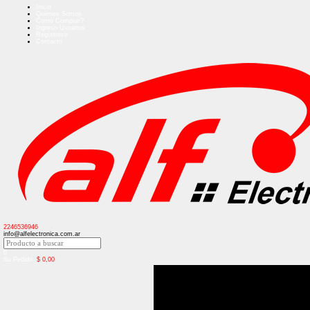
Inicio
Quienes Somos
Como Comprar?
Ingreso Usuarios
Regístrese
Contacto
2246536946
info@alfelectronica.com.ar
0
Su Pedido:
$
0,00