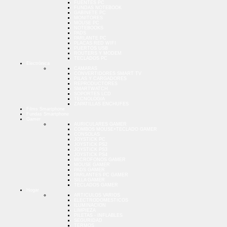
FUENTES PC
FUNDAS NOTEBOOK
GABINETE PC
MONITORES
MOUSE PC
NOTEBOOKS
PADS
PARLANTE PC
PLACAS RED WIFI
PUERTOS USB
ROUTERS Y MODEM
TECLADOS PC
Electrónica
CAMARAS
CONVERTIDORES SMART TV
PILAS Y CARGADORES
REPRODUCTORES
SMARTWATCH
SOPORTES LCD
TECNOLOGIA
ZAPATILLAS ENCHUFES
Films Smartphone
Fundas Smartphone
Gamer
AURICULARES GAMER
COMBOS MOUSE+TECLADO GAMER
CONSOLAS
JOYSTICK PC
JOYSTICK PS2
JOYSTICK PS3
JOYSTICK PS4
MICROFONOS GAMER
MOUSE GAMER
PADS GAMER
PARLANTES PC GAMER
SILLA GAMER
TECLADOS GAMER
Hogar
ARTICULOS VARIOS
ELECTRODOMESTICOS
ILUMINACION
LIMPIEZA
PILETAS - INFLABLES
SEGURIDAD
TERMOS