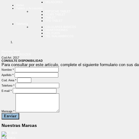
VELADORES
Outlet
Tablets y Accesorios
ESTUCHE TABLET
FILMS TABLET
TABLET
TPU TABLET
Telefonía
CELULARES BASICOS
SMARTPHONES
TEL FIJOS
TEL INALAMBRICOS
Previous
Next
PILA 23A ENERGIZER
Cod Art: 2017
CONSULTE DISPONIBILIDAD
Para consultar por este artículo, complete el siguiente formulario con sus 
Nombre *
Apellido *
Cod. Area *
Telefono *
E-mail *
Mensaje *
Enviar
Nuestras Marcas