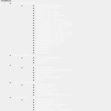
RUBROS
Accesorios Smartphone
ACCESORIOS CELULAR
ADAPTADORES OTG
AROS DE LUZ LED
CABLES USB IPHONE
CABLES USB MICRO USB
CABLES USB TYPE C
CARGADOR INALAMBRICO
CARGADORES 12V LIGHTNING
CARGADORES 12V MICRO USB
CARGADORES 12V TYPE C
CARGADORES 12V USB
CARGADORES 220V LIGHTNING
CARGADORES 220V MICRO USB
CARGADORES 220V TYPE C
CARGADORES 220V USB
CARGADORES PORTATIL
JOYSTICK CELULAR
MONOPODS
SOPORTES
TRIPODES
Almacenamiento
LECTORES MEMORIA
MEMORIAS
PENDRIVE
Audio
AURICULARES
AURICULARES INALAMBRICOS
MICROFONOS
PARLANTES
PARLANTES GRANDES
RADIO
Cables y Conectores
ADAPTADORES A/V
CABLES AUDIO
CABLES DE DATOS
CABLES VIDEO
CONVERSORES HDMI VGA RCA
Computacion
BASES NOTEBOOK
CAMARAS WEB
CARGADORES NOTEBOOK
CARTUCHOS - TONER
COMBO MOUSE + TECLADO PC