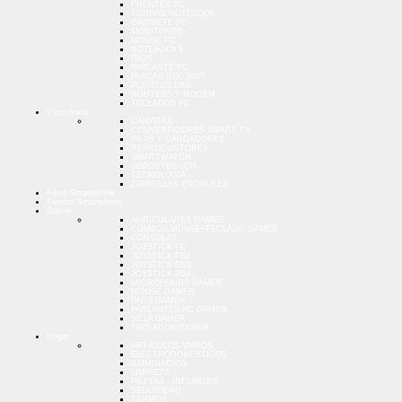
FUENTES PC
FUNDAS NOTEBOOK
GABINETE PC
MONITORES
MOUSE PC
NOTEBOOKS
PADS
PARLANTE PC
PLACAS RED WIFI
PUERTOS USB
ROUTERS Y MODEM
TECLADOS PC
Electrónica
CAMARAS
CONVERTIDORES SMART TV
PILAS Y CARGADORES
REPRODUCTORES
SMARTWATCH
SOPORTES LCD
TECNOLOGIA
ZAPATILLAS ENCHUFES
Films Smartphone
Fundas Smartphone
Gamer
AURICULARES GAMER
COMBOS MOUSE+TECLADO GAMER
CONSOLAS
JOYSTICK PC
JOYSTICK PS2
JOYSTICK PS3
JOYSTICK PS4
MICROFONOS GAMER
MOUSE GAMER
PADS GAMER
PARLANTES PC GAMER
SILLA GAMER
TECLADOS GAMER
Hogar
ARTICULOS VARIOS
ELECTRODOMESTICOS
ILUMINACION
LIMPIEZA
PILETAS - INFLABLES
SEGURIDAD
TERMOS