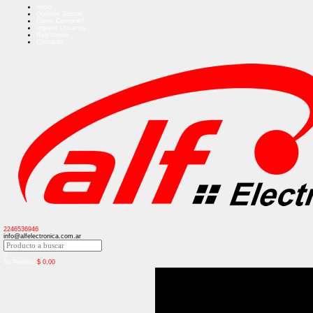
Inicio
Quienes Somos
Como Comprar?
Ingreso Usuarios
Regístrese
Contacto
2246536946
info@alfelectronica.com.ar
0
Su Pedido:
$
0,00