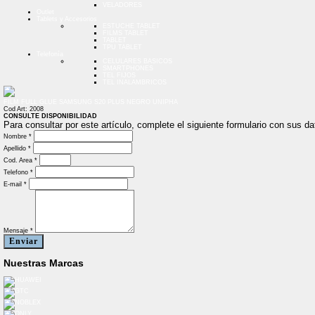
VELADORES
Outlet
Tablets y Accesorios
ESTUCHE TABLET
FILMS TABLET
TABLET
TPU TABLET
Telefonía
CELULARES BASICOS
SMARTPHONES
TEL FIJOS
TEL INALAMBRICOS
FILM FULL GLUE SAMSUNG S20 PLUS NEGRO UNIPHA
Cod Art: 2008
CONSULTE DISPONIBILIDAD
Para consultar por este artículo, complete el siguiente formulario con sus 
Nombre *
Apellido *
Cod. Area *
Telefono *
E-mail *
Mensaje *
Enviar
Nuestras Marcas