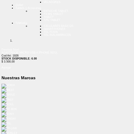
VELADORES
Outlet
Tablets y Accesorios
ESTUCHE TABLET
FILMS TABLET
TABLET
TPU TABLET
Telefonía
CELULARES BASICOS
SMARTPHONES
TEL FIJOS
TEL INALAMBRICOS
Previous
Next
ADAPTADOR MICRO USB A IPHONE SOUL
Cod Art: 1926
STOCK DISPONIBLE: 6.00
$ 3.500,00
Agregar
Nuestras Marcas