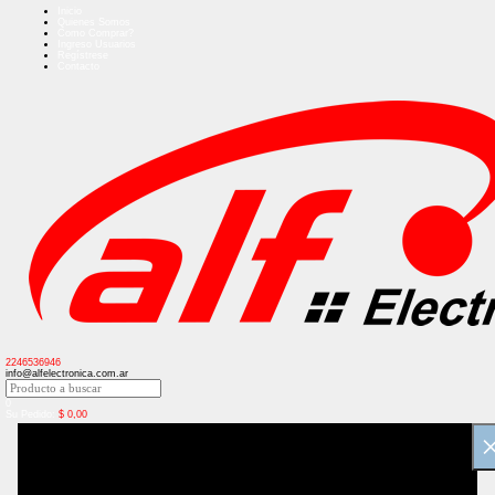
Inicio
Quienes Somos
Como Comprar?
Ingreso Usuarios
Regístrese
Contacto
2246536946
info@alfelectronica.com.ar
0
Su Pedido:
$
0,00