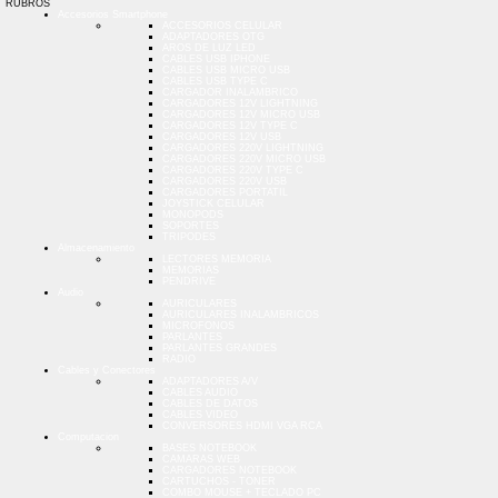
RUBROS
Accesorios Smartphone
ACCESORIOS CELULAR
ADAPTADORES OTG
AROS DE LUZ LED
CABLES USB IPHONE
CABLES USB MICRO USB
CABLES USB TYPE C
CARGADOR INALAMBRICO
CARGADORES 12V LIGHTNING
CARGADORES 12V MICRO USB
CARGADORES 12V TYPE C
CARGADORES 12V USB
CARGADORES 220V LIGHTNING
CARGADORES 220V MICRO USB
CARGADORES 220V TYPE C
CARGADORES 220V USB
CARGADORES PORTATIL
JOYSTICK CELULAR
MONOPODS
SOPORTES
TRIPODES
Almacenamiento
LECTORES MEMORIA
MEMORIAS
PENDRIVE
Audio
AURICULARES
AURICULARES INALAMBRICOS
MICROFONOS
PARLANTES
PARLANTES GRANDES
RADIO
Cables y Conectores
ADAPTADORES A/V
CABLES AUDIO
CABLES DE DATOS
CABLES VIDEO
CONVERSORES HDMI VGA RCA
Computacion
BASES NOTEBOOK
CAMARAS WEB
CARGADORES NOTEBOOK
CARTUCHOS - TONER
COMBO MOUSE + TECLADO PC