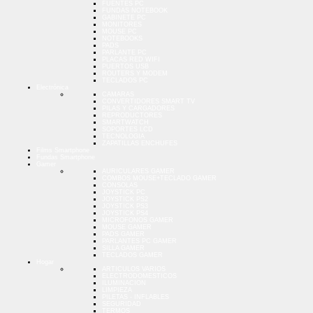
FUENTES PC
FUNDAS NOTEBOOK
GABINETE PC
MONITORES
MOUSE PC
NOTEBOOKS
PADS
PARLANTE PC
PLACAS RED WIFI
PUERTOS USB
ROUTERS Y MODEM
TECLADOS PC
Electrónica
CAMARAS
CONVERTIDORES SMART TV
PILAS Y CARGADORES
REPRODUCTORES
SMARTWATCH
SOPORTES LCD
TECNOLOGIA
ZAPATILLAS ENCHUFES
Films Smartphone
Fundas Smartphone
Gamer
AURICULARES GAMER
COMBOS MOUSE+TECLADO GAMER
CONSOLAS
JOYSTICK PC
JOYSTICK PS2
JOYSTICK PS3
JOYSTICK PS4
MICROFONOS GAMER
MOUSE GAMER
PADS GAMER
PARLANTES PC GAMER
SILLA GAMER
TECLADOS GAMER
Hogar
ARTICULOS VARIOS
ELECTRODOMESTICOS
ILUMINACION
LIMPIEZA
PILETAS - INFLABLES
SEGURIDAD
TERMOS