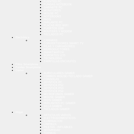
FUENTES PC
FUNDAS NOTEBOOK
GABINETE PC
MONITORES
MOUSE PC
NOTEBOOKS
PADS
PARLANTE PC
PLACAS RED WIFI
PUERTOS USB
ROUTERS Y MODEM
TECLADOS PC
Electrónica
CAMARAS
CONVERTIDORES SMART TV
PILAS Y CARGADORES
REPRODUCTORES
SMARTWATCH
SOPORTES LCD
TECNOLOGIA
ZAPATILLAS ENCHUFES
Films Smartphone
Fundas Smartphone
Gamer
AURICULARES GAMER
COMBOS MOUSE+TECLADO GAMER
CONSOLAS
JOYSTICK PC
JOYSTICK PS2
JOYSTICK PS3
JOYSTICK PS4
MICROFONOS GAMER
MOUSE GAMER
PADS GAMER
PARLANTES PC GAMER
SILLA GAMER
TECLADOS GAMER
Hogar
ARTICULOS VARIOS
ELECTRODOMESTICOS
ILUMINACION
LIMPIEZA
PILETAS - INFLABLES
SEGURIDAD
TERMOS