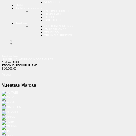
VELADORES
Outlet
Tablets y Accesorios
ESTUCHE TABLET
FILMS TABLET
TABLET
TPU TABLET
Telefonía
CELULARES BASICOS
SMARTPHONES
TEL FIJOS
TEL INALAMBRICOS
Previous
Next
MOUSE INALAMBRICO NOGA NGM 05
Cod Art: 1838
STOCK DISPONIBLE: 2.00
$ 10.000,00
Agregar
Nuestras Marcas