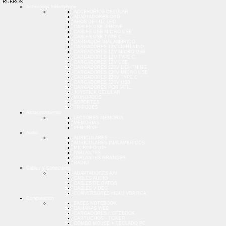
RUBROS
Accesorios Smartphone
ACCESORIOS CELULAR
ADAPTADORES OTG
AROS DE LUZ LED
CABLES USB IPHONE
CABLES USB MICRO USB
CABLES USB TYPE C
CARGADOR INALAMBRICO
CARGADORES 12V LIGHTNING
CARGADORES 12V MICRO USB
CARGADORES 12V TYPE C
CARGADORES 12V USB
CARGADORES 220V LIGHTNING
CARGADORES 220V MICRO USB
CARGADORES 220V TYPE C
CARGADORES 220V USB
CARGADORES PORTATIL
JOYSTICK CELULAR
MONOPODS
SOPORTES
TRIPODES
Almacenamiento
LECTORES MEMORIA
MEMORIAS
PENDRIVE
Audio
AURICULARES
AURICULARES INALAMBRICOS
MICROFONOS
PARLANTES
PARLANTES GRANDES
RADIO
Cables y Conectores
ADAPTADORES A/V
CABLES AUDIO
CABLES DE DATOS
CABLES VIDEO
CONVERSORES HDMI VGA RCA
Computacion
BASES NOTEBOOK
CAMARAS WEB
CARGADORES NOTEBOOK
CARTUCHOS - TONER
COMBO MOUSE + TECLADO PC