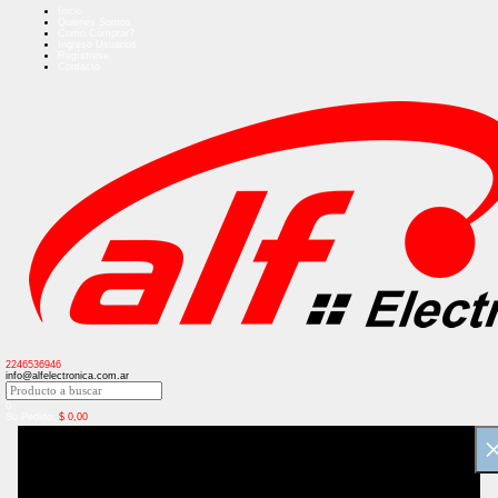
Inicio
Quienes Somos
Como Comprar?
Ingreso Usuarios
Regístrese
Contacto
2246536946
info@alfelectronica.com.ar
0
Su Pedido:
$
0,00