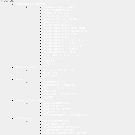
RUBROS
Accesorios Smartphone
ACCESORIOS CELULAR
ADAPTADORES OTG
AROS DE LUZ LED
CABLES USB IPHONE
CABLES USB MICRO USB
CABLES USB TYPE C
CARGADOR INALAMBRICO
CARGADORES 12V LIGHTNING
CARGADORES 12V MICRO USB
CARGADORES 12V TYPE C
CARGADORES 12V USB
CARGADORES 220V LIGHTNING
CARGADORES 220V MICRO USB
CARGADORES 220V TYPE C
CARGADORES 220V USB
CARGADORES PORTATIL
JOYSTICK CELULAR
MONOPODS
SOPORTES
TRIPODES
Almacenamiento
LECTORES MEMORIA
MEMORIAS
PENDRIVE
Audio
AURICULARES
AURICULARES INALAMBRICOS
MICROFONOS
PARLANTES
PARLANTES GRANDES
RADIO
Cables y Conectores
ADAPTADORES A/V
CABLES AUDIO
CABLES DE DATOS
CABLES VIDEO
CONVERSORES HDMI VGA RCA
Computacion
BASES NOTEBOOK
CAMARAS WEB
CARGADORES NOTEBOOK
CARTUCHOS - TONER
COMBO MOUSE + TECLADO PC