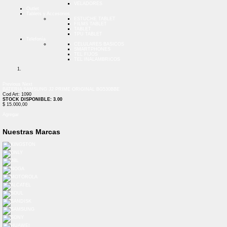
VELADORES
Outlet
Tablets y Accesorios
ESTUCHE TABLET
FILMS TABLET
TABLET
TPU TABLET
Telefonía
CELULARES BASICOS
SMARTPHONES
TEL FIJOS
TEL INALAMBRICOS
Previous
Next
BATERIA SAMSUNG J2 PRIME ORIGINAL BG530BBE
Cod Art: 1090
STOCK DISPONIBLE: 3.00
$ 15.000,00
Agregar
Nuestras Marcas