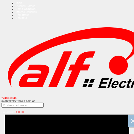
Inicio
Quienes Somos
Como Comprar?
Ingreso Usuarios
Regístrese
Contacto
2246536946
info@alfelectronica.com.ar
0
Su Pedido:
$
0,00