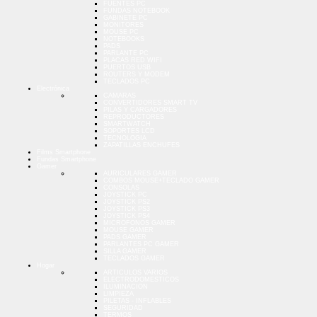
FUENTES PC
FUNDAS NOTEBOOK
GABINETE PC
MONITORES
MOUSE PC
NOTEBOOKS
PADS
PARLANTE PC
PLACAS RED WIFI
PUERTOS USB
ROUTERS Y MODEM
TECLADOS PC
Electrónica
CAMARAS
CONVERTIDORES SMART TV
PILAS Y CARGADORES
REPRODUCTORES
SMARTWATCH
SOPORTES LCD
TECNOLOGIA
ZAPATILLAS ENCHUFES
Films Smartphone
Fundas Smartphone
Gamer
AURICULARES GAMER
COMBOS MOUSE+TECLADO GAMER
CONSOLAS
JOYSTICK PC
JOYSTICK PS2
JOYSTICK PS3
JOYSTICK PS4
MICROFONOS GAMER
MOUSE GAMER
PADS GAMER
PARLANTES PC GAMER
SILLA GAMER
TECLADOS GAMER
Hogar
ARTICULOS VARIOS
ELECTRODOMESTICOS
ILUMINACION
LIMPIEZA
PILETAS - INFLABLES
SEGURIDAD
TERMOS